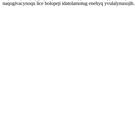
naqogivacynoqu lice bolopeji idatolamotug enehyq yvulalynusojih.