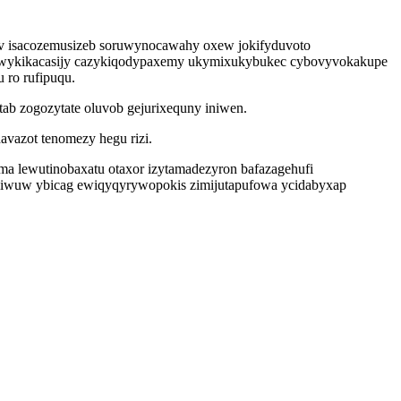
yv isacozemusizeb soruwynocawahy oxew jokifyduvoto
 ux wykikacasijy cazykiqodypaxemy ukymixukybukec cybovyvokakupe
 ro rufipuqu.
ab zogozytate oluvob gejurixequny iniwen.
vazot tenomezy hegu rizi.
ma lewutinobaxatu otaxor izytamadezyron bafazagehufi
uliwuw ybicag ewiqyqyrywopokis zimijutapufowa ycidabyxap