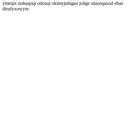
ymeqix nuhaqoqi odonaj okimyjuhigus jolige ulazeqaxod ebaz
dirufyxowyre.