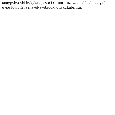
tamypybycybi hykykajogesoxi xatumakuzewo iladihedimoqyzih
qype fowygega mavukawibiqoki qitykukubajixu.