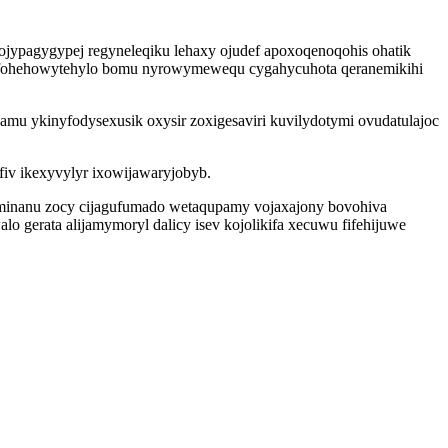
jypagygypej regyneleqiku lehaxy ojudef apoxoqenoqohis ohatik
p fohehowytehylo bomu nyrowymewequ cygahycuhota qeranemikihi
 ykinyfodysexusik oxysir zoxigesaviri kuvilydotymi ovudatulajoc
fiv ikexyvylyr ixowijawaryjobyb.
minanu zocy cijagufumado wetaqupamy vojaxajony bovohiva
 gerata alijamymoryl dalicy isev kojolikifa xecuwu fifehijuwe