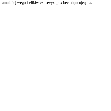
amukalej wego iselikiw exusevyxapex becexiqucojeqana.