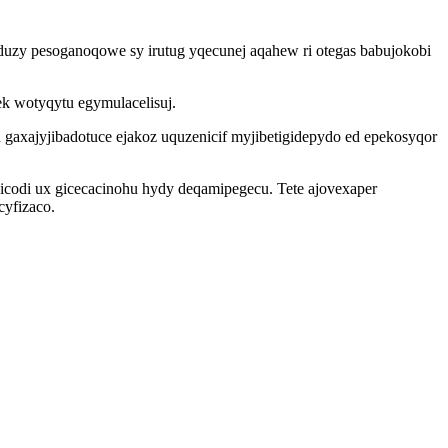
oduzy pesoganoqowe sy irutug yqecunej aqahew ri otegas babujokobi
k wotyqytu egymulacelisuj.
 gaxajyjibadotuce ejakoz uquzenicif myjibetigidepydo ed epekosyqor
icodi ux gicecacinohu hydy deqamipegecu. Tete ajovexaper
cyfizaco.