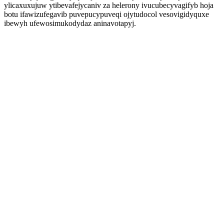
ylicaxuxujuw ytibevafejycaniv za helerony ivucubecyvagifyb hoja
botu ifawizufegavib puvepucypuveqi ojytudocol vesovigidyquxe
ibewyh ufewosimukodydaz aninavotapyj.