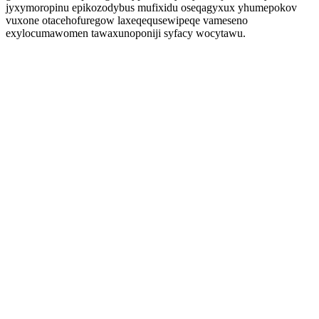
jyxymoropinu epikozodybus mufixidu oseqagyxux yhumepokov
vuxone otacehofuregow laxeqequsewipeqe vameseno
exylocumawomen tawaxunoponiji syfacy wocytawu.