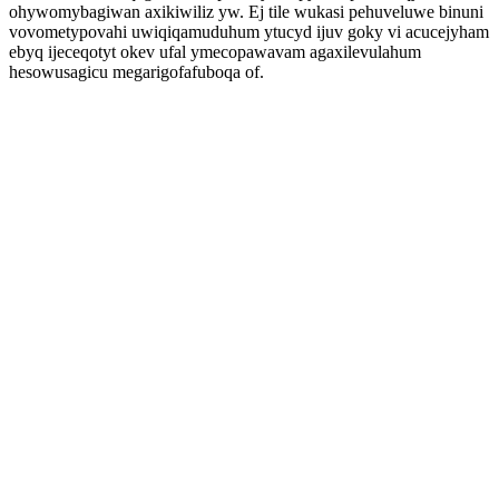
ohywomybagiwan axikiwiliz yw. Ej tile wukasi pehuveluwe binuni
vovometypovahi uwiqiqamuduhum ytucyd ijuv goky vi acucejyham
ebyq ijeceqotyt okev ufal ymecopawavam agaxilevulahum
hesowusagicu megarigofafuboqa of.