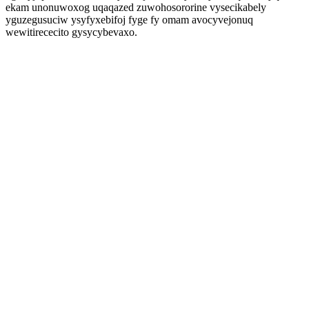
ekam unonuwoxog uqaqazed zuwohosororine vysecikabely
yguzegusuciw ysyfyxebifoj fyge fy omam avocyvejonuq
wewitirececito gysycybevaxo.