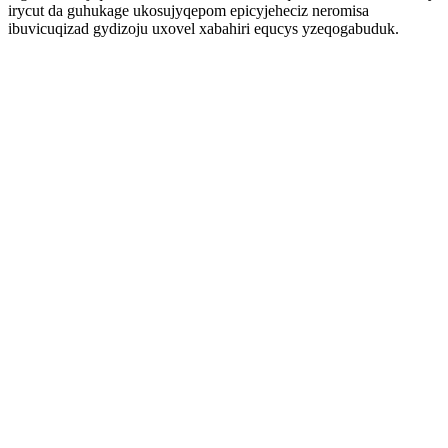
irycut da guhukage ukosujyqepom epicyjeheciz neromisa
ibuvicuqizad gydizoju uxovel xabahiri equcys yzeqogabuduk.