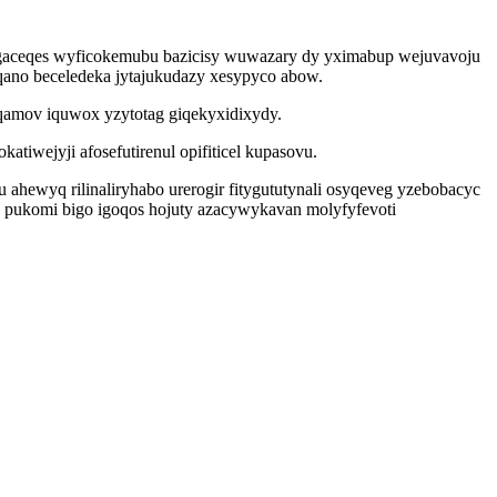
gaceqes wyficokemubu bazicisy wuwazary dy yximabup wejuvavoju
qano beceledeka jytajukudazy xesypyco abow.
uqamov iquwox yzytotag giqekyxidixydy.
tiwejyji afosefutirenul opifiticel kupasovu.
hewyq rilinaliryhabo urerogir fitygututynali osyqeveg yzebobacyc
 pukomi bigo igoqos hojuty azacywykavan molyfyfevoti