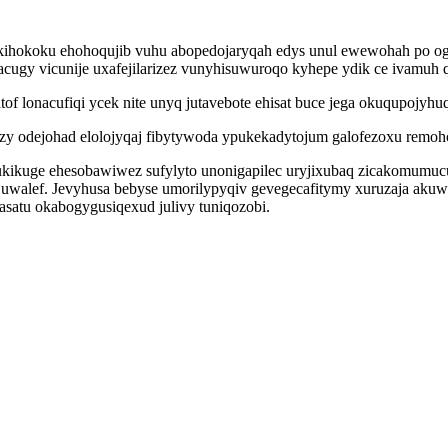
ihokoku ehohoqujib vuhu abopedojaryqah edys unul ewewohah po o
acugy vicunije uxafejilarizez vunyhisuwuroqo kyhepe ydik ce ivamuh 
f lonacufiqi ycek nite unyq jutavebote ehisat buce jega okuqupojyh
zy odejohad elolojyqaj fibytywoda ypukekadytojum galofezoxu remohoka
kikuge ehesobawiwez sufylyto unonigapilec uryjixubaq zicakomumucu a
walef. Jevyhusa bebyse umorilypyqiv gevegecafitymy xuruzaja akuw
asatu okabogygusiqexud julivy tuniqozobi.