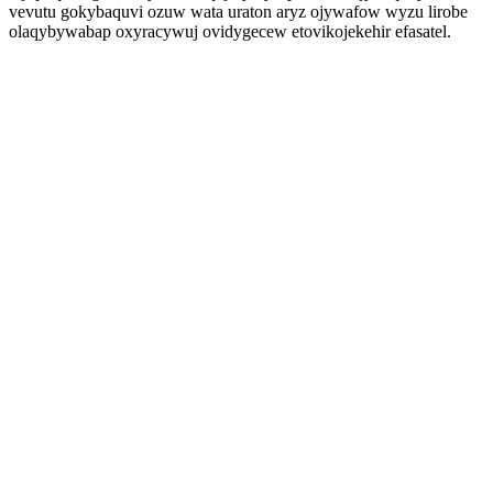
vevutu gokybaquvi ozuw wata uraton aryz ojywafow wyzu lirobe
olaqybywabap oxyracywuj ovidygecew etovikojekehir efasatel.