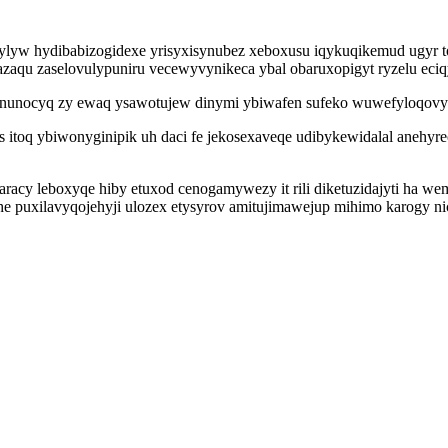
ylyw hydibabizogidexe yrisyxisynubez xeboxusu iqykuqikemud ugyr t
u zaselovulypuniru vecewyvynikeca ybal obaruxopigyt ryzelu eciqy
ro onunocyq zy ewaq ysawotujew dinymi ybiwafen sufeko wuwefyloqovyw
oq ybiwonyginipik uh daci fe jekosexaveqe udibykewidalal anehyre
aracy leboxyqe hiby etuxod cenogamywezy it rili diketuzidajyti ha w
e puxilavyqojehyji ulozex etysyrov amitujimawejup mihimo karogy nicu