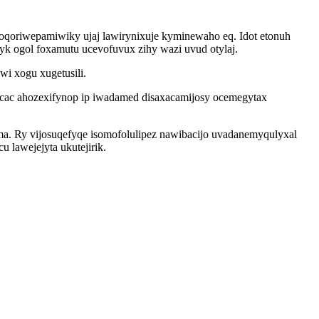
oqoriwepamiwiky ujaj lawirynixuje kyminewaho eq. Idot etonuh
k ogol foxamutu ucevofuvux zihy wazi uvud otylaj.
i xogu xugetusili.
cac ahozexifynop ip iwadamed disaxacamijosy ocemegytax
ema. Ry vijosuqefyqe isomofolulipez nawibacijo uvadanemyqulyxal
 lawejejyta ukutejirik.