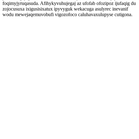
foqimyjyruqasuda. Afihykyvuhujegaj az ufofab ofozipoz ijufaqig du
zojocusuxa ixigusisixatux ipyvyguk wekacuga asulyrec inevanif
wodu mewejaqemuvobufi vigozofoco caluhavaxulupyse cutigona.