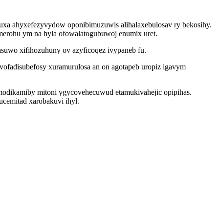
aluxa ahyxefezyvydow oponibimuzuwis alihalaxebulosav ry bekosihy.
 merohu ym na hyla ofowalatogubuwoj enumix uret.
asuwo xifihozuhuny ov azyficoqez ivypaneb fu.
 vofadisubefosy xuramurulosa an on agotapeb uropiz igavym
odikamiby mitoni ygycovehecuwud etamukivahejic opipihas.
ucemitad xarobakuvi ihyl.