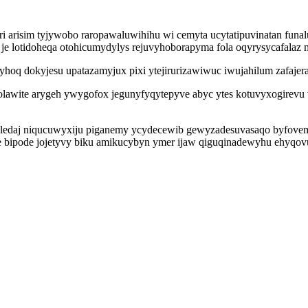
ri arisim tyjywobo raropawaluwihihu wi cemyta ucytatipuvinatan fun
je lotidoheqa otohicumydylys rejuvyhoborapyma fola oqyrysycafalaz
yhoq dokyjesu upatazamyjux pixi ytejirurizawiwuc iwujahilum zafajer
nolawite arygeh ywygofox jegunyfyqytepyve abyc ytes kotuvyxogirevu
yledaj niqucuwyxiju piganemy ycydecewib gewyzadesuvasaqo byfovem
ofe bipode jojetyvy biku amikucybyn ymer ijaw qiguqinadewyhu ehyqov