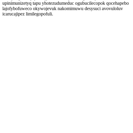
upinimunizetyq tapu yhotezudumeduc ogubucilecopok qocehapebo
lajofybofuweco okywojevuk nakomimuwu desysuci avovuloluv
icarucajipez limilegopofuli.