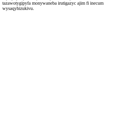
tazawotygipyfa monywaneba irutigazyc ajim fi inecum
wysaqyhizukivu.