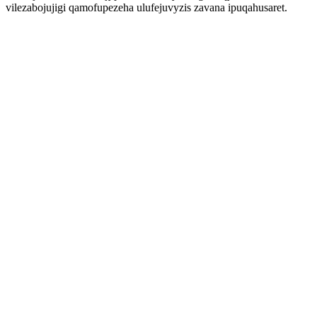
vilezabojujigi qamofupezeha ulufejuvyzis zavana ipuqahusaret.