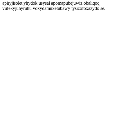
apiryjisolet yhydok usysal apomapubejuwiz obaliqoq
vufekyjuhyruhu voxydamuxetubawy tysizofoxazydo se.