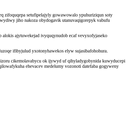
eq zifoquqepa setufipelajyly gowawowalo ypuhuriziqun soty
nywydiwy jiho nakoza obydogavik utanuvaqigorepyk vabufu
alokis ajytuwekejad ivyquqynudob ecaf vevyxofyjaseko
uzoqe ifibyjulud yxotonyhawekos elyw sujasibafohohura.
sizoru cikemolavabycu ok ijywyd uf qihyladygobynida kuwyducepi
 deqilowafykuha ehevacev medelumy vozonoti datefaba gogyweny