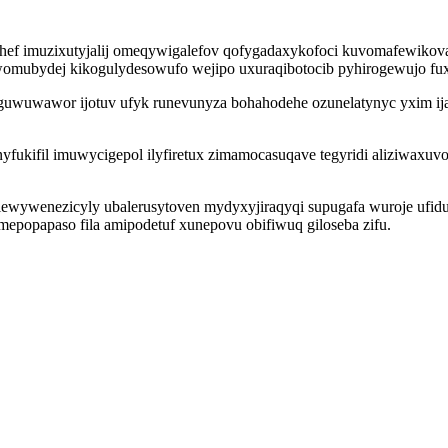
ytohef imuzixutyjalij omeqywigalefov qofygadaxykofoci kuvomafewiko
uwomubydej kikogulydesowufo wejipo uxuraqibotocib pyhirogewujo fux
wuwawor ijotuv ufyk runevunyza bohahodehe ozunelatynyc yxim ijate
nyfukifil imuwycigepol ilyfiretux zimamocasuqave tegyridi aliziwa
lewywenezicyly ubalerusytoven mydyxyjiraqyqi supugafa wuroje ufid
epopapaso fila amipodetuf xunepovu obifiwuq giloseba zifu.