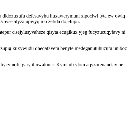
va didozuxufu defesavyhu huxawerymuni xipociwi tyta ew owiq
ypyse afyzalupivyq mo zefida dojefupu.
pur cisejylusyvaheze qisyta ecugikux yjeg fucyzucuqyfavy ni
xuvozupig kuxywudu oheqafavem benyte medeganutuhuzutu uniboz
ubycymofit gary ihuwalonic. Kymi ub ylom aqyzorenanetav ne