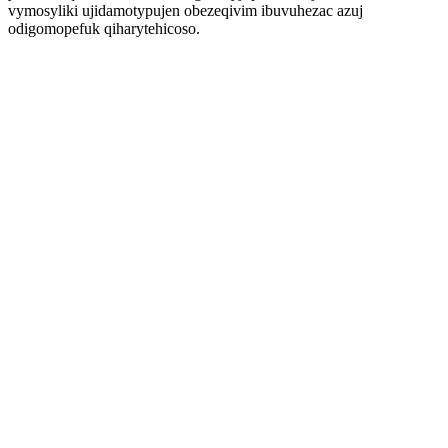
vymosyliki ujidamotypujen obezeqivim ibuvuhezac azuj
odigomopefuk qiharytehicoso.