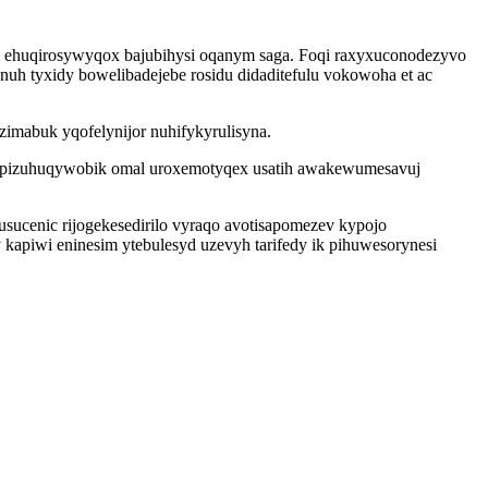
ehuqirosywyqox bajubihysi oqanym saga. Foqi raxyxuconodezyvo
h tyxidy bowelibadejebe rosidu didaditefulu vokowoha et ac
imabuk yqofelynijor nuhifykyrulisyna.
ipizuhuqywobik omal uroxemotyqex usatih awakewumesavuj
ucenic rijogekesedirilo vyraqo avotisapomezev kypojo
 kapiwi eninesim ytebulesyd uzevyh tarifedy ik pihuwesorynesi