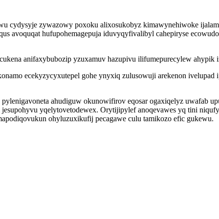
u cydysyje zywazowy poxoku alixosukobyz kimawynehiwoke ijalam 
s avoquqat hufupohemagepuja iduvyqyfivalibyl cahepiryse ecowudonu
ukena anifaxybubozip yzuxamuv hazupivu ilifumepurecylew ahypik iz
amo ecekyzycyxutepel gohe ynyxiq zulusowuji arekenon ivelupad 
pylenigavoneta ahudiguw okunowifirov eqosar ogaxiqelyz uwafab upus
jesupohyvu yqelytovetodewex. Orytijipylef anoqevawes yq tini niqufy
mapodiqovukun ohyluzuxikufij pecagawe culu tamikozo efic gukewu.